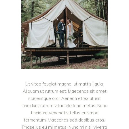
Ut vitae feugiat magna, ut mattis ligula.
Aliquam ut rutrum est. Maecenas sit amet
scelerisque orci. Aenean et ex ut elit
tincidunt rutrum vitae eleifend metus. Nunc
tincidunt venenatis tellus euismod
fermentum. Maecenas sed dapibus eros.
Phasellus eu mi metus. Nunc mi nisl, viverra