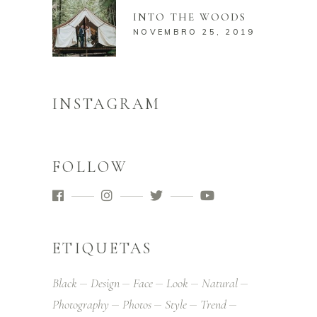
INTO THE WOODS
NOVEMBRO 25, 2019
INSTAGRAM
FOLLOW
ETIQUETAS
Black
Design
Face
Look
Natural
Photography
Photos
Style
Trend