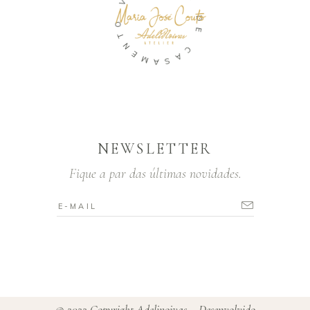
S
O
D
T
E
N
E
C
M
A
A
S
NEWSLETTER
Fique a par das últimas novidades.
© 2022 Copyright Adelinoivas – Desenvolvido