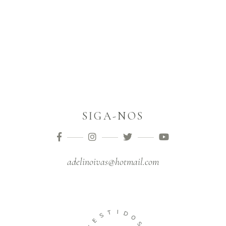
SIGA-NOS
adelinoivas@hotmail.com
T
I
S
D
E
O
V