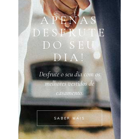
APENAS
DESFRUTE
DO SEU
DIA!
Desfrute o seu dia com os
melhores vestidos de
casamento.
SABER MAIS