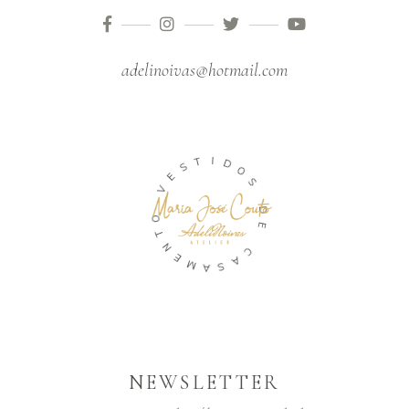
adelinoivas@hotmail.com
S
E
T
V
I
D
O
O
T
S
N
E
D
M
E
A
S
C
A
NEWSLETTER