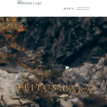
MENU
F
E
I
T
O
S
P
A
R
A
S
I