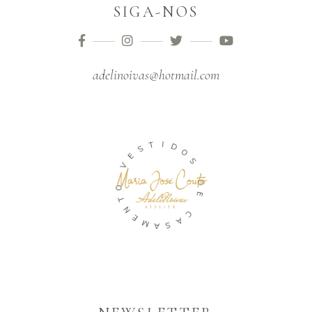
SIGA-NOS
adelinoivas@hotmail.com
T
S
I
E
D
V
O
S
O
T
D
N
E
E
M
C
A
A
S