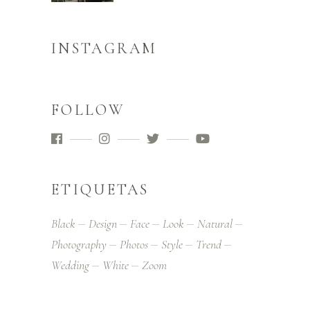
INSTAGRAM
FOLLOW
ETIQUETAS
Black
Design
Face
Look
Natural
Photography
Photos
Style
Trend
Wedding
White
Zoom