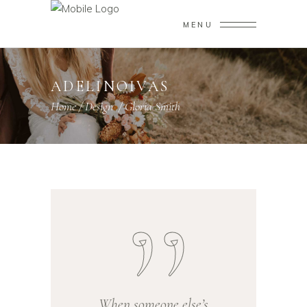
MENU
ADELINOIVAS
Home
/
Design
/
Gloria Smith
When someone else’s