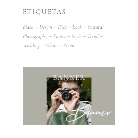
ETIQUETAS
Black
Design
Face
Look
Natural
Photography
Photos
Style
Trend
Wedding
White
Zoom