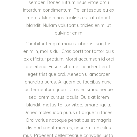
semper. Donec rutrum risus vitae arcu
interdum condimentum. Pellentesque eu ex
metus. Maecenas facilisis est at aliquet
blandit. Nullam volutpat ultricies enim, ut
pulvinar enim
Curabitur feugiat mauris lobortis, sagittis
enim in, mollis dui. Cras porttitor tortor quis
ex efficitur pretium. Morbi accumsan id orci
a eleifend. Fusce sit amet hendrerit erat,
eget tristique orci. Aenean ullamcorper
pharetra purus. Aliquam eu faucibus nunc,
ac fermentum quam. Cras euismod neque
sed lorem cursus iaculis. Duis at lorem
blandit, mattis tortor vitae, ornare ligula.
Donec malesuada purus ut aliquet ultrices.
Orci varius natoque penatibus et magnis
dis parturient montes, nascetur ridiculus
mus. Praesent pellentesque convallis justo,