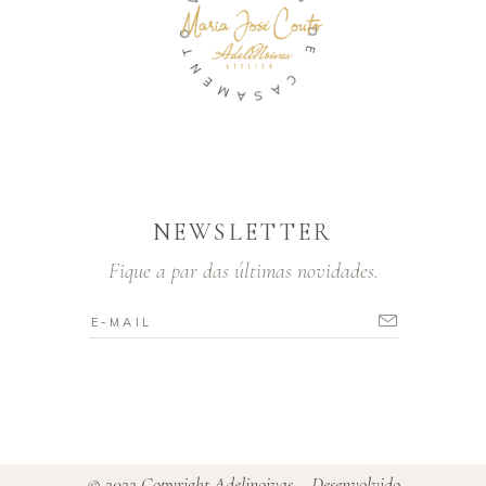
S
O
T
D
N
E
E
M
C
A
A
S
NEWSLETTER
Fique a par das últimas novidades.
© 2022 Copyright Adelinoivas – Desenvolvido