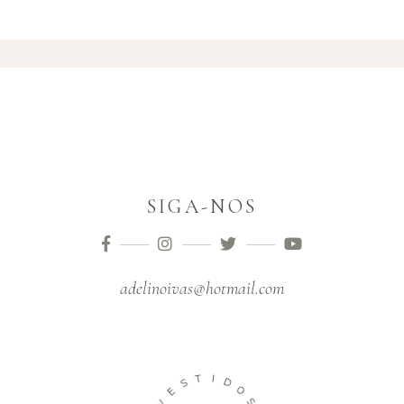
SIGA-NOS
adelinoivas@hotmail.com
T
S
I
E
D
V
O