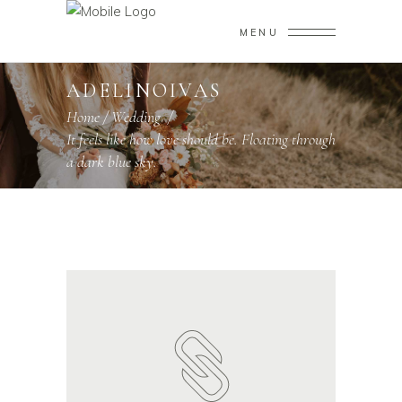
MENU
ADELINOIVAS
Home
/
Wedding
/
It feels like how love should be. Floating through
a dark blue sky.