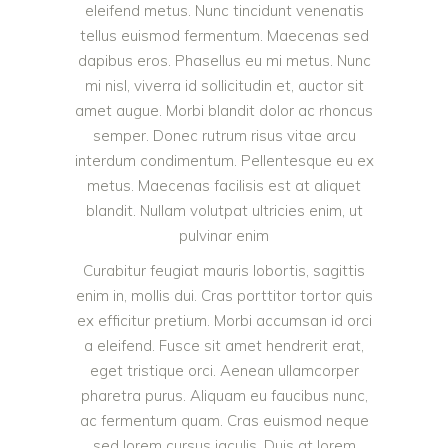
eleifend metus. Nunc tincidunt venenatis
tellus euismod fermentum. Maecenas sed
dapibus eros. Phasellus eu mi metus. Nunc
mi nisl, viverra id sollicitudin et, auctor sit
amet augue. Morbi blandit dolor ac rhoncus
semper. Donec rutrum risus vitae arcu
interdum condimentum. Pellentesque eu ex
metus. Maecenas facilisis est at aliquet
blandit. Nullam volutpat ultricies enim, ut
pulvinar enim
Curabitur feugiat mauris lobortis, sagittis
enim in, mollis dui. Cras porttitor tortor quis
ex efficitur pretium. Morbi accumsan id orci
a eleifend. Fusce sit amet hendrerit erat,
eget tristique orci. Aenean ullamcorper
pharetra purus. Aliquam eu faucibus nunc,
ac fermentum quam. Cras euismod neque
sed lorem cursus iaculis. Duis at lorem