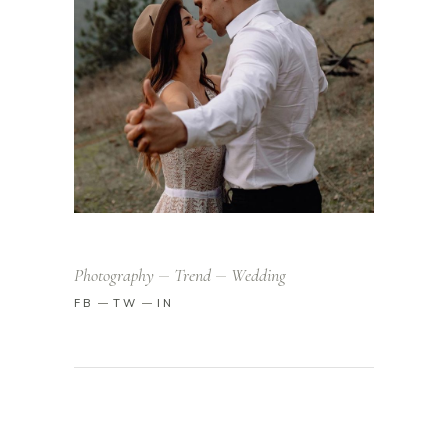
Photography
Trend
Wedding
FB
TW
IN