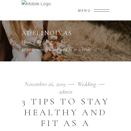
MENU
ADELINOIVAS
Home
/
Wedding
/
3 tips to stay healthy and fit as a bride
Novembro 26, 2019
Wedding
admin
3 TIPS TO STAY
HEALTHY AND
FIT AS A