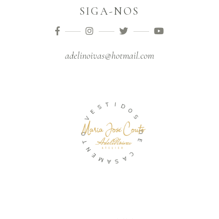
SIGA-NOS
adelinoivas@hotmail.com
T
S
I
E
D
V
O
S
O
T
D
N
E
E
M
C
A
A
S