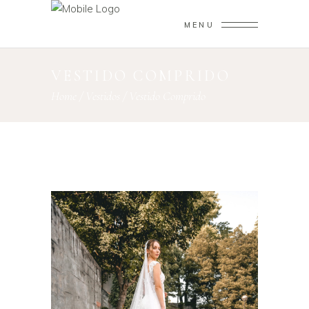
MENU
VESTIDO COMPRIDO
Home
/
Vestidos
/
Vestido Comprido