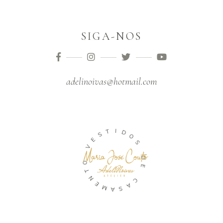
SIGA-NOS
adelinoivas@hotmail.com
I
T
D
S
O
E
S
V
D
O
E
T
N
C
E
A
M
S
A