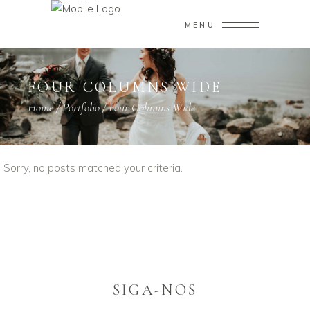
MENU
FOUR COLUMNS WIDE
Home
/
Portfolio
/
Four Columns Wide
Sorry, no posts matched your criteria.
SIGA-NOS