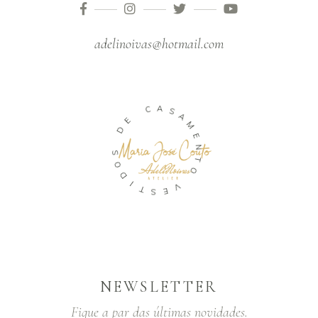
adelinoivas@hotmail.com
A
C
S
A
E
M
D
E
N
S
T
O
O
D
I
V
T
E
S
NEWSLETTER
Fique a par das últimas novidades.